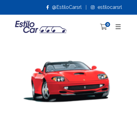
@EstiloCarsrl
estilocarsrl
0