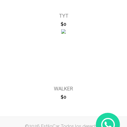
TYT
$0
WALKER
$0
©2026 EstiloCar Todos los derechos