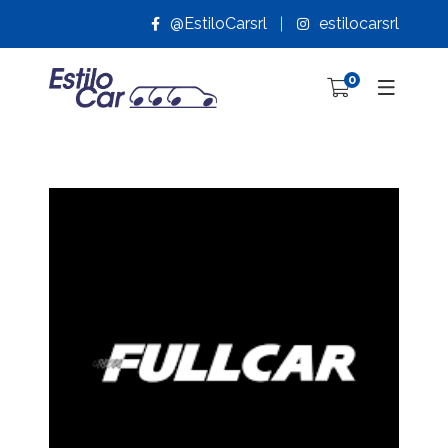
@EstiloCarsrl
estilocarsrl
0