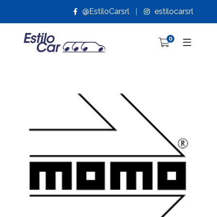
@EstiloCarsrl
estilocarsrl
0