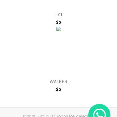
TYT
$0
WALKER
$0
©2026 EstiloCar Todos los derechos