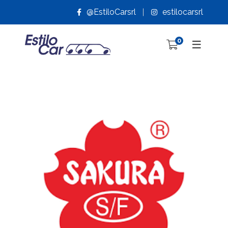
@EstiloCarsrl
estilocarsrl
0