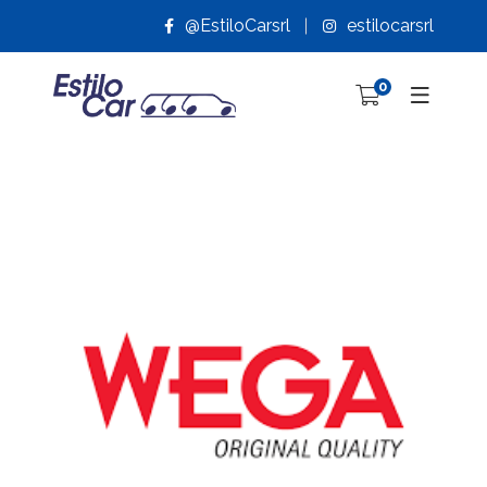
@EstiloCarsrl
estilocarsrl
0