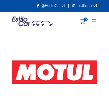
@EstiloCarsrl
estilocarsrl
0