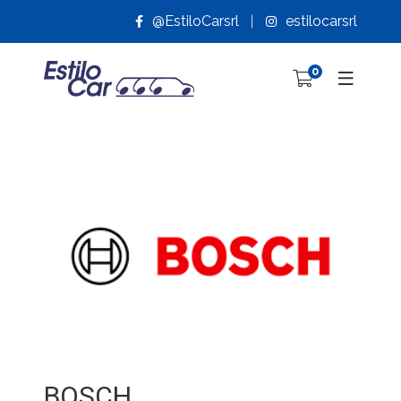
@EstiloCarsrl
estilocarsrl
0
BOSCH